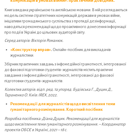
комунікацій в умовах війни»: практичний довідник.
Книга видана українською та англійською мовами. В ній розглядаються
модель системи стратегічних комунікацій держави в умовах війни,
ініціативи громадянського суспільства з протидії дезінформації,
наводяться рекомендації щодо проактивного донесення інформації
про події в Україні до цільових аудиторій світу.
Серед авторів: Вікторія Романюк.
«Конструктор вправ»
.
Онлайн-посібник для викладачів
журналістики.
Збірник практичних завдань з інфомедійної грамотності, інтегрованої
до фахової підготовки студентів-журналістів містить практичні
завдання з інфомедійної грамотності, інтегрованої до фахової
підготовки студентів-журналістів.
Колектив авторів: відп. ред. та упоряд. Будівська Г., Дуцик Д.,
Тараненко О. Київ: IREX, 2022.
Рекомендації для журналістів щодо висвітлення теми
гуманітарного розмінування. Короткий посібник
Розробка посібника: Діана Дуцик. Рекомендації для журналістів
щодо висвітлення теми гуманітарного розмінування. – Координатор
проектів ОБСЄ в Україні, 2021 – 18 с.