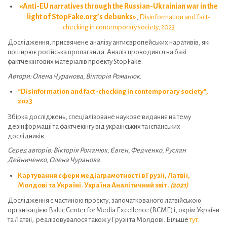
«Anti-EU narratives through the Russian-Ukrainian war in the
light of StopFake.org’s debunks»
,
Disinformation and fact-
checking in contemporary society, 2023
Дослідження, присвячене аналізу антиєвропейських наративів, які
поширює російська пропаганда. Аналіз проводився на базі
фактчекінгових матеріалів проекту StopFake.
Автори: Олена Чуранова, Вікторія Романюк.
“Disinformation and fact-checking in contemporary society”,
2023
Збірка досліджень, спеціалізоване наукове видання на тему
дезінформації та фактчекінгу від українських та іспанських
дослідників.
Серед авторів: Вікторія Романюк, Євген, Федченко, Руслан
Дейниченко, Олена Чуранова.
Картування сфери медіаграмотності в Грузії, Латвії,
Молдові та Україні. Україна Аналітичний звіт.
(2021)
Дослідження є частиною проєкту, започаткованого латвійською
організацією Baltic Center for Media Excellence (BCME) і, окрім України
та Латвії, реалізовувалося також у Грузії та Молдові. Більше
тут.