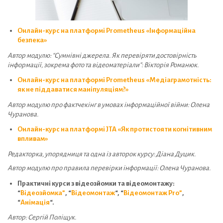
Онлайн-курс на платформі Prometheus «Інформаційна
безпека»
Автор модулю: “Сумнівні джерела. Як перевіряти достовірність
інформації, зокрема фото та відеоматеріали”: Вікторія Романюк.
Онлайн-курс на платформі Prometheus «Медіаграмотність:
як не піддаватися маніпуляціям?»
Автор модулю про фактчекінг в умовах інформаційної війни:
Олена
Чуранова.
Онлайн-курс на платформі JTA «Як протистояти когнітивним
впливам»
Редакторка, упорядниця та одна із авторок курсу: Діана Дуцик.
Автор модулю про правила перевірки інформації: Олена Чуранова.
Практичні курси з відеозйомки та відеомонтажу:
“
Відеозйомка”
, “
Відеомонтаж
“, “
Відеомонтаж Pro”
,
“
Анімація
“.
Автор: Сергій Поліщук.