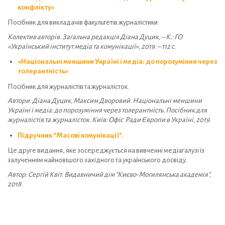
конфлікту»
Посібник для викладачів факультетів журналістики.
Колектив авторів. Загальна редакція Діана Дуцик, – К.: ГО
«Український інститут медіа та комунікації», 2019. – 112 с.
«Національні меншини Україні і медіа: до порозуміння через
толерантність»
Посібник для журналістів та журналісток.
Автори: Діана Дуцик, Максим Дворовий. Національні меншини
Україні і медіа: до порозуміння через толерантність. Посібник для
журналістів та журналісток. Київ: Офіс Ради Європи в Україні, 2019.
Підручник “Масові комунікації”.
Це друге видання, яке зосереджується на вивченні медіагалузі із
залученням найновішого західного та українського досвіду.
Автор: Сергій Квіт. Видавничий дім “Києво-Могилянська академія”,
2018.