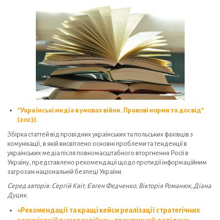
“Українські медіа в умовах війни. Правові норми та досвід”
(2023).
Збірка статтей від провідних українських та польських фахівців з
комунікації, в якій висвітлено основні проблеми та тенденції в
українських медіа після повномасштабного вторгнення Росії в
Україну, представлено рекомендації щодо протидії інформаційним
загрозам національній безпеці України.
Серед авторів: Сергій Квіт, Євген Федченко, Вікторія Романюк, Діана
Дуцик.
«Рекомендації та кращі кейси реалізації стратегічних