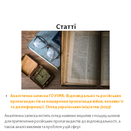
Статті
Аналітична записка ГО УІМК: Відповідальність російських
пропагандистів за поширення пропаганди війни, ненависті
та дезінформації. Огляд українських ініціатив.
(2023)
Аналітична записка містить огляд наявних ініціатив з пошуку шляхів
для притягнення російських пропагандистів до відповідальності, а
також аналіз викликів та проблем у цій сфері.