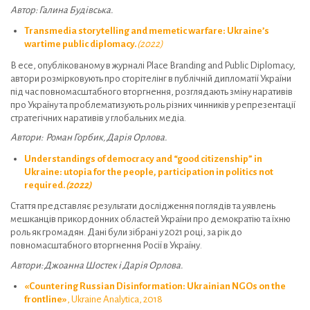
Автор: Галина Будівська.
Transmedia storytelling and memetic warfare: Ukraine’s
wartime public diplomacy.
(2022)
В есе, опублікованому в журналі Place Branding and Public Diplomacy,
автори розмірковують про сторітелінг в публічній дипломатії України
під час повномасштабного вторгнення, розглядають зміну наративів
про Україну та проблематизують роль різних чинників у репрезентації
стратегічних наративів у глобальних медіа.
Автори:
Роман Горбик, Дарія Орлова.
Understandings of democracy and “good citizenship” in
Ukraine: utopia for the people, participation in politics not
required.
(2022)
Стаття представляє результати дослідження поглядів та уявлень
мешканців прикордонних областей України про демократію та їхню
роль як громадян. Дані були зібрані у 2021 році, за рік до
повномасштабного вторгнення Росії в Україну.
Автори: Джоанна Шостек і Дарія Орлова.
«Countering Russian Disinformation: Ukrainian NGOs on the
frontline»
, Ukraine Analytica, 2018