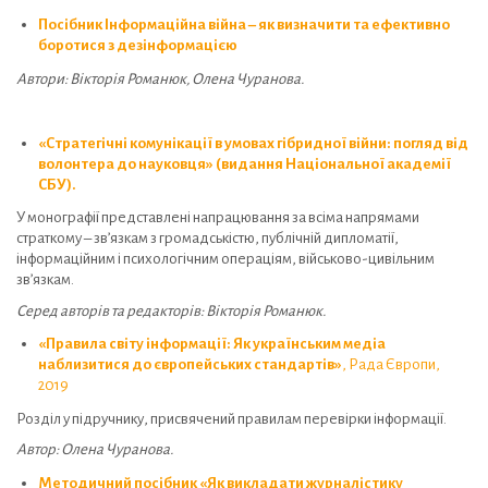
Посібник Інформаційна війна – як визначити та ефективно
боротися з дезінформацією
Автори: Вікторія Романюк, Олена Чуранова.
«Стратегічні комунікації в умовах гібридної війни: погляд від
волонтера до науковця» (видання Національної академії
СБУ).
У монографії представлені напрацювання за всіма напрямами
страткому – зв’язкам з громадськістю, публічній дипломатії,
інформаційним і психологічним операціям, військово-цивільним
зв’язкам.
Серед авторів та редакторів: Вікторія Романюк.
«Правила світу інформації: Як українським медіа
наблизитися до європейських стандартів»
, Рада Європи,
2019
Розділ у підручнику, присвячений правилам перевірки інформації.
Автор: Олена Чуранова.
Методичний посібник «Як викладати журналістику