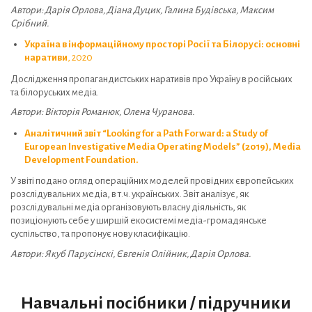
Автори: Дарія Орлова, Діана Дуцик, Галина
Будівська
, Максим
Срібний.
Україна в інформаційному просторі Росії та Білорусі: основні
наративи
, 2020
Дослідження пропагандистських наративів про Україну в російських
та білоруських медіа.
Автори: Вікторія Романюк, Олена Чуранова.
Аналітичний звіт “Looking for a Path Forward: a Study of
European Investigative Media Operating Models” (2019), Media
Development Foundation.
У звіті подано огляд операційних моделей провідних європейських
розслідувальних медіа, в т.ч. українських. Звіт аналізує, як
розслідувальні медіа організовують власну діяльність, як
позиціонують себе у ширшій екосистемі медіа-громадянське
суспільство, та пропонує нову класифікацію.
Автори:
Якуб Парусінскі, Євгенія Олійник, Дарія Орлова.
Навчальні посібники / підручники