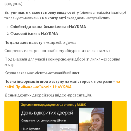
завдань).
Вступники, які мають повну вищу освіту
(рівень спеціаліст і магістр)
та планують навчання
на контракті
складають наступні іспити:
Співбесіда з англійської мови в НаУКМА
Фаховий іспит в НаУКМА
Подача заяв на вступ
: vstup.edbo.gov.ua
Створення електронного кабінету абітурієнта з 01 липня 2023
Подача заяв для участі в конкурсному відборі 31 липня – 21 серпня
2023р.
Кожна заява має містити мотиваційний лист.
Повна інформація щодо вступу на магістерські програми –
на
сайті Приймальної комісії НаУКМА
День відкритих дверей 2023 (відео-презентація):