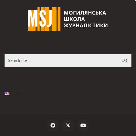
Search
for:
English