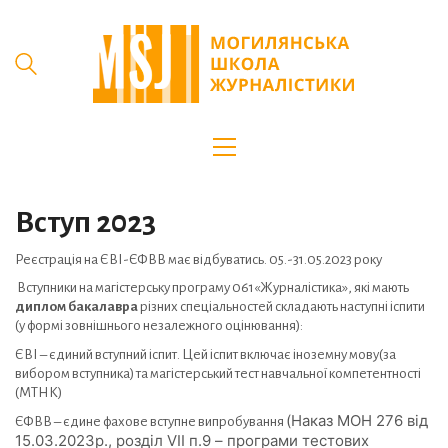
Вступ 2023
Реєстрація на ЄВІ-ЄФВВ має відбуватись. 05.-31.05.2023 року
Вступники на магістерську програму 061«Журналістика», які мають
диплом бакалавра
різних спеціальностей складають наступні іспити
(у формі зовнішнього незалежного оцінювання):
ЄВІ – єдиний вступний іспит. Цей іспит включає іноземну мову(за
вибором вступника) та магістерський тест навчальної компетентності
(МТНК)
(Наказ МОН 276 від
ЄФВВ – єдине фахове вступне випробування
15.03.2023р., розділ VII п.9 – програми тестових