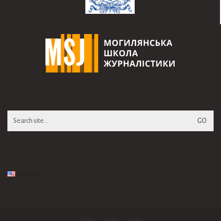
Search
for:
English