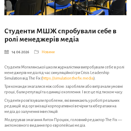
Студенти МШЖ спробували себе в
ролі менеджерів медіа
14.06.2026
Новини
Студенти Могилянської школи журналістики випробували себе в ролі
менеджерів медіа під час симуляційної гри Crisis Leadership
Simulation від The Fix (
https://simulation.thefix.media
).
Три команди змагалися між собою: заробляли або витрачали умовні
гроші, бали репутації та одиниці охоплення. І все це під тиском часу.
Студенти розв’язували проблеми, які виникають у роботі реальних
редакцій: від організації корпоративної вечірки та кібератаки на
медіа до залучення інвестицій.
Модерував змагання Антон Процюк, головний редактор The Fix —
англомовного видання про європейські медіа.