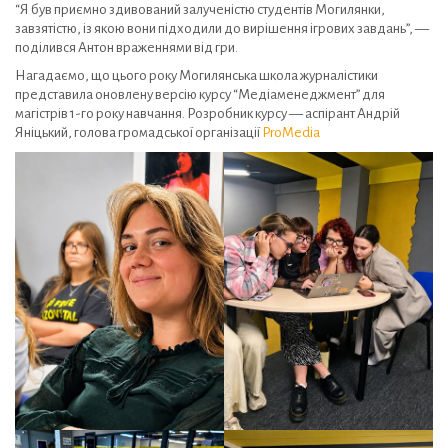
“Я був приємно здивований залученістю студентів Могилянки,
завзятістю, із якою вони підходили до вирішення ігрових завдань”, —
поділився Антон враженнями від гри.
Нагадаємо, що цього року Могилянська школа журналістики
представила оновлену версію курсу “Медіаменеджмент” для
магістрів 1-го року навчання. Розробник курсу — аспірант Андрій
Яніцький, голова громадської організації
ProMedia