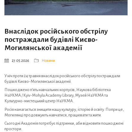
Внаслідок російського обстрілу
постраждали будівлі Києво-
Могилянської академії
27.05.2026
Новини
У ніч проти 24 травня внаслідок російського обстрілу постраждали
будівлі Києво-Могилянської академії.
Пошкоджено п’ять навчальних корпусів, Наукова бібліотека
НаУКМА / Kyiv-Mohyla Academy Library, Музей НаУКМА та
Культурно-мистецький центр НаУКМА.
Росія намагається знищити нашу культуру, історію й освіту. Попри це,
Могилянці продовжують навчатися, працювати та жити.
Сьогодні Академія потребує підтримки, аби відновити пошкоджені
простори.