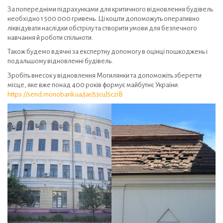
За попередніми підрахунками для критичного відновлення будівель
необхідно 1 500 000 гривень. Ці кошти допоможуть оперативно
ліквідувати наслідки обстрілу та створити умови для безпечного
навчання й роботи спільноти.
Також будемо вдячні за експертну допомогу в оцінці пошкоджень і
подальшому відновленні будівель.
Зробіть внесок у відновлення Могилянки та допоможіть зберегти
місце, яке вже понад 400 років формує майбутнє України:
https://send.monobank.ua/jar/53cuJ5cziB