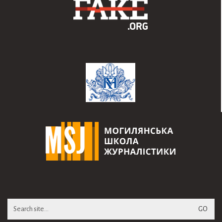
Search
for: