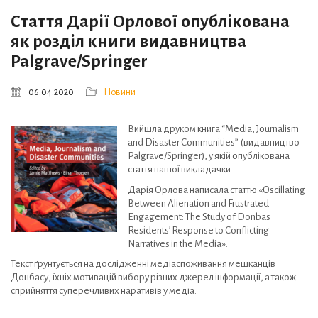
Стаття Дарії Орлової опублікована
як розділ книги видавництва
Palgrave/Springer
06.04.2020
Новини
Вийшла друком книга “Media, Journalism
and Disaster Communities” (видавництво
Palgrave/Springer), у якій опублікована
стаття нашої викладачки.
Дарія Орлова написала статтю «Oscillating
Between Alienation and Frustrated
Engagement: The Study of Donbas
Residents’ Response to Conflicting
Narratives in the Media».
Текст ґрунтується на дослідженні медіаспоживання мешканців
Донбасу, їхніх мотивацій вибору різних джерел інформації, а також
сприйняття суперечливих наративів у медіа.