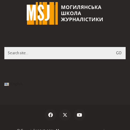
Search
for:
English