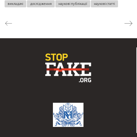
викладачі
дослідження
наукові публікації
наукові статті