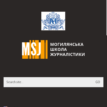
Search
for: