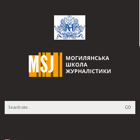
Search
for: