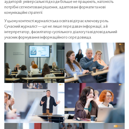
аудиторій: універсальні підходи більше не працюють, натомість
потрібні сегментовані рішення, адаптовані формати та нові
комунікаційні стратегії.
У цьому контексті журналістська освіта відіграє ключову роль.
Сучасний журналіст — це не лише передавач інформації, а й
інтерпретатор, фасилітатор суспільного діалогу та відповідальний
учасник формування інформаційного середовища.