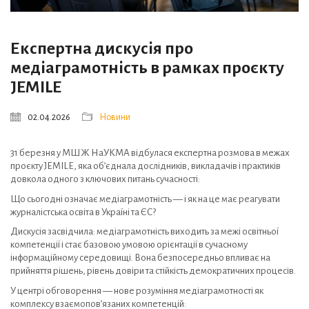
Експертна дискусія про
медіаграмотність в рамках проєкту
JEMILE
02.04.2026
Новини
31 березня у МШЖ НаУКМА відбулася експертна розмова в межах
проєкту JEMILE, яка об’єднала дослідників, викладачів і практиків
довкола одного з ключових питань сучасності:
Що сьогодні означає медіаграмотність — і як на це має реагувати
журналістська освіта в Україні та ЄС?
Дискусія засвідчила: медіаграмотність виходить за межі освітньої
компетенції і стає базовою умовою орієнтації в сучасному
інформаційному середовищі. Вона безпосередньо впливає на
прийняття рішень, рівень довіри та стійкість демократичних процесів.
У центрі обговорення — нове розуміння медіаграмотності як
комплексу взаємопов’язаних компетенцій: