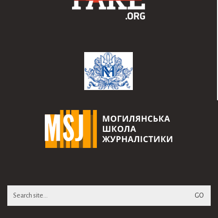
Search
for: