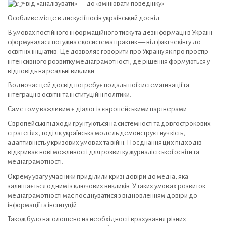
від «аналізувати» — до «змінювати поведінку»
Особливе місце в дискусії посів український досвід.
В умовах постійного інформаційного тиску та дезінформації в Україні
сформувалася потужна екосистема практик — від фактчекінгу до
освітніх ініціатив. Це дозволяє говорити про Україну як про простір
інтенсивного розвитку медіаграмотності, де рішення формуються у
відповідь на реальні виклики.
Водночас цей досвід потребує подальшої систематизації та
інтеграції в освітні та інституційні політики.
Саме тому важливим є діалог із європейськими партнерами.
Європейські підходи ґрунтуються на системності та довгострокових
стратегіях, тоді як українська модель демонструє гнучкість,
адаптивність у кризових умовах та війні. Поєднання цих підходів
відкриває нові можливості для розвитку журналістської освіти та
медіаграмотності.
Окрему увагу учасники приділили кризі довіри до медіа, яка
залишається одним із ключових викликів. У таких умовах розвиток
медіаграмотності має поєднуватися з відновленням довіри до
інформації та інституцій.
Також було наголошено на необхідності врахування різних