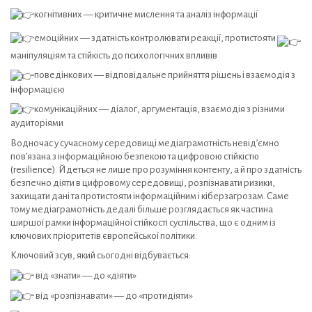
когнітивних — критичне мислення та аналіз інформації
емоційних — здатність контролювати реакції, протистояти
маніпуляціям та стійкість до психологічних впливів
поведінкових — відповідальне прийняття рішень і взаємодія з
інформацією
комунікаційних — діалог, аргументація, взаємодія з різними
аудиторіями
Водночас у сучасному середовищі медіаграмотність невід’ємно
пов’язана з інформаційною безпекою та цифровою стійкістю
(resilience). Йдеться не лише про розуміння контенту, а й про здатність
безпечно діяти в цифровому середовищі, розпізнавати ризики,
захищати дані та протистояти інформаційним і кіберзагрозам. Саме
тому медіаграмотність дедалі більше розглядається як частина
ширшої рамки інформаційної стійкості суспільства, що є одним із
ключових пріоритетів європейської політики.
Ключовий зсув, який сьогодні відбувається:
від «знати» — до «діяти»
від «розпізнавати» — до «протидіяти»