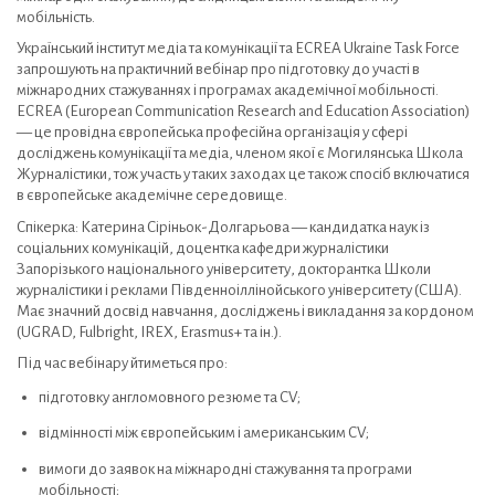
мобільність.
Український інститут медіа та комунікації та ECREA Ukraine Task Force
запрошують на практичний вебінар про підготовку до участі в
міжнародних стажуваннях і програмах академічної мобільності.
ECREA (European Communication Research and Education Association)
— це провідна європейська професійна організація у сфері
досліджень комунікації та медіа, членом якої є Могилянська Школа
Журналістики, тож участь у таких заходах це також спосіб включатися
в європейське академічне середовище.
Спікерка: Катерина Сіріньок-Долгарьова — кандидатка наук із
соціальних комунікацій, доцентка кафедри журналістики
Запорізького національного університету, докторантка Школи
журналістики і реклами Південноіллінойського університету (США).
Має значний досвід навчання, досліджень і викладання за кордоном
(UGRAD, Fulbright, IREX, Erasmus+ та ін.).
Під час вебінару йтиметься про:
підготовку англомовного резюме та CV;
відмінності між європейським і американським CV;
вимоги до заявок на міжнародні стажування та програми
мобільності;