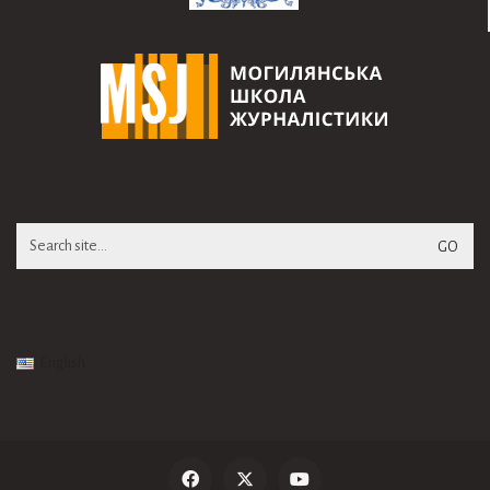
Search
for:
English