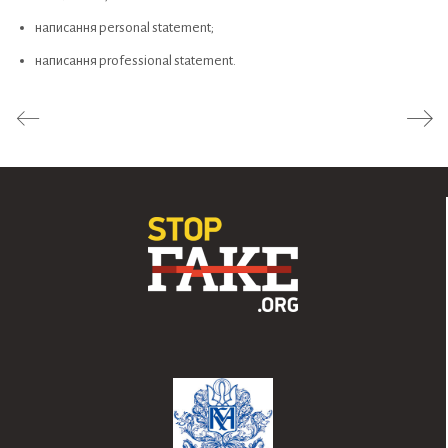
написання personal statement;
написання professional statement.