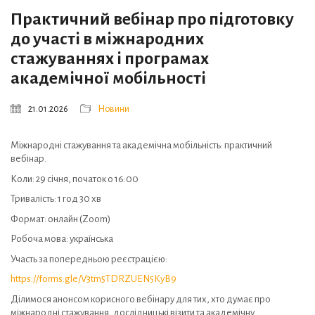
Практичний вебінар про підготовку
до участі в міжнародних
стажуваннях і програмах
академічної мобільності
21.01.2026
Новини
Міжнародні стажування та академічна мобільність: практичний
вебінар.
Коли: 29 січня, початок о 16:00
Тривалість: 1 год 30 хв
Формат: онлайн (Zoom)
Робоча мова: українська
Участь за попередньою реєстрацією:
https://forms.gle/V3tm5TDRZUEN5KyB9
Ділимося анонсом корисного вебінару для тих, хто думає про
міжнародні стажування, дослідницькі візити та академічну