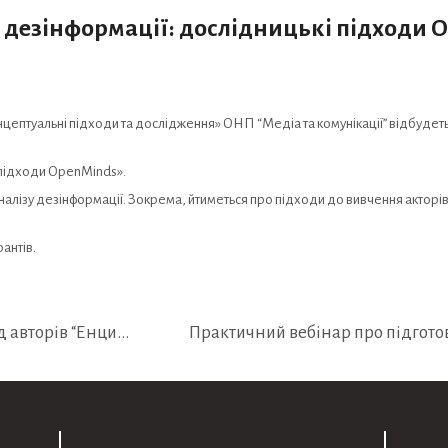
 дезінформації: дослідницькі підходи 
онцептуальні підходи та дослідження» ОНП “Медіа та комунікації” відбудеть
 підходи OpenMinds».
лізу дезінформації. Зокрема, йтиметься про підходи до вивчення акторів
антів.
Викладачка МШЖ Дарія Орлова – серед авторів “Енциклопедії політичної комунікації”