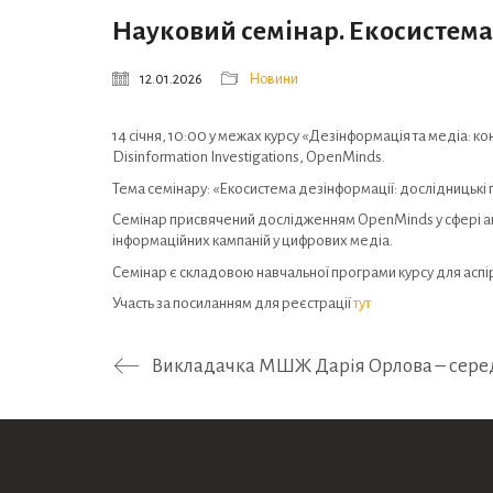
Науковий семінар. Екосистема
12.01.2026
Новини
14 січня, 10:00 у межах курсу «Дезінформація та медіа: к
Disinformation Investigations, OpenMinds.
Тема семінару: «Екосистема дезінформації: дослідницькі
Семінар присвячений дослідженням OpenMinds у сфері ана
інформаційних кампаній у цифрових медіа.
Семінар є складовою навчальної програми курсу для аспір
Участь за посиланням для реєстрації
тут