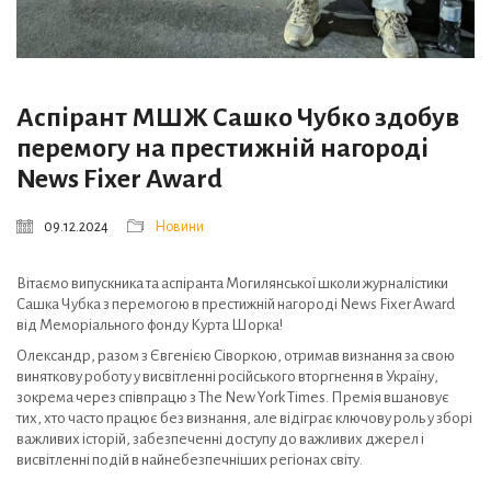
Аспірант МШЖ Сашко Чубко здобув
перемогу на престижній нагороді
News Fixer Award
09.12.2024
Новини
Вітаємо випускника та аспіранта Могилянської школи журналістики
Сашка Чубка з перемогою в престижній нагороді News Fixer Award
від Меморіального фонду Курта Шорка!
Олександр, разом з Євгенією Сіворкою, отримав визнання за свою
виняткову роботу у висвітленні російського вторгнення в Україну,
зокрема через співпрацю з The New York Times. Премія вшановує
тих, хто часто працює без визнання, але відіграє ключову роль у зборі
важливих історій, забезпеченні доступу
до важливих джерел і
висвітленні подій в найнебезпечніших регіонах світу.