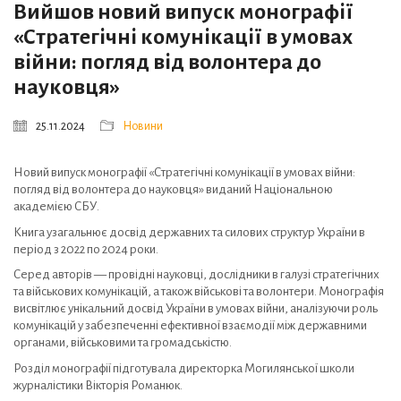
Вийшов новий випуск монографії
«Стратегічні комунікації в умовах
війни: погляд від волонтера до
науковця»
25.11.2024
Новини
Новий випуск монографії «Стратегічні комунікації в умовах війни:
погляд від волонтера до науковця» виданий Національною
академією СБУ.
Книга узагальнює досвід державних та силових структур України в
період з 2022 по 2024 роки.
Серед авторів — провідні науковці, дослідники в галузі стратегічних
та військових комунікацій, а також військові та волонтери. Монографія
висвітлює унікальний досвід України в умовах війни, аналізуючи роль
комунікацій у забезпеченні ефективної
взаємодії між державними
органами, військовими та громадськістю.
Розділ монографії підготувала директорка Могилянської школи
журналістики Вікторія Романюк.