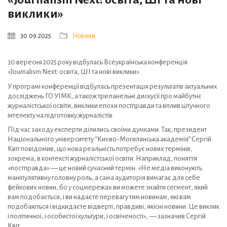
виклики»
30.09.2025
Новини
30 вересня 2025 року відбулась Всеукраїнська конференція
«Journalism Next: освіта, ШІ та нові виклики».
У програмі конференції відбулась презентація результатів актуальних
досліджень ГО УІМК, а також три панельні дискусії про майбутнє
журналістської освіти, виклики епохи постправди та вплив штучного
інтелекту на підготовку журналістів.
Під час заходу експерти ділились своїми думками. Так, президент
Національного університету “Києво-Могилянська академія” Сергій
Квіт повідомив, що нова реальність потребує нових термінів,
зокрема, в контексті журналістської освіти. Наприклад, поняття
«постправда» — це новий сучасний термін. «Не медіа виконують
маніпулятивну головну роль, а сама аудиторія вимагає для себе
фейкових новин, бо у соцмережах ви можете знайти сегмент, який
вам подобається, і ви надаєте перевагу тим новинам, які вам
подобаються і відкидаєте відверті, правдиві, якісні новини. Це виклик
і політичної, і особистої культури, і освіченості», — зазначив Сергій
Квіт.