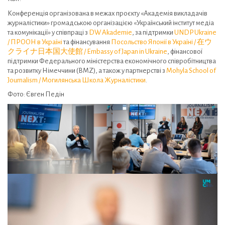
Конференція організована в межах проєкту «Академія викладачів
журналістики» громадською організацією «Український інститут медіа
та комунікації» у співпраці з
DW Akademie
, за підтримки
UNDP Ukraine
/ ПРООН в Україні
та фінансування
Посольство Японії в Україні / 在ウ
クライナ日本国大使館 / Embassy of Japan in Ukraine
, фінансової
підтримки Федерального міністерства економічного співробітництва
та розвитку Німеччини (BMZ), а також у партнерстві з
Mohyla School of
Journalism / Могилянська Школа Журналістики
.
Фото: Євген Педін