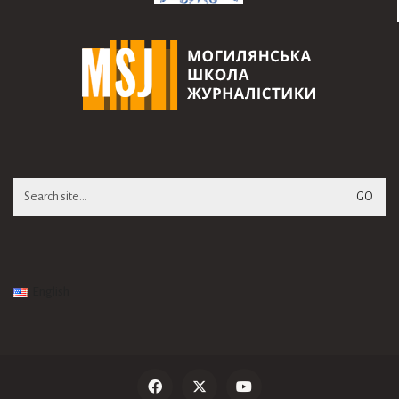
Search
for:
English