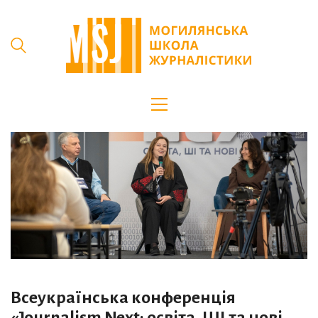
Всеукраїнська конференція
«Journalism Next: освіта, ШІ та нові