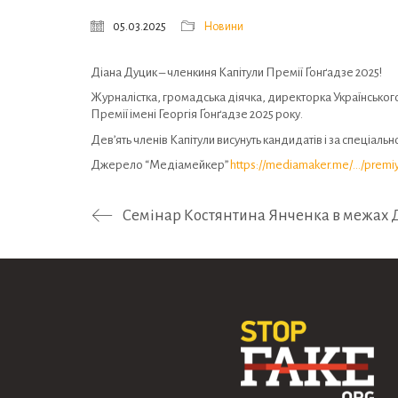
05.03.2025
Новини
Діана Дуцик – членкиня Капітули Премії Ґонґадзе 2025!
Журналістка, громадська діячка, директорка Українського 
Премії імені Георгія Ґонґадзе 2025 року.
Дев’ять членів Капітули висунуть кандидатів і за спеціа
Джерело “Медіамейкер”
https://mediamaker.me/…/premi
Семінар Костянтина Янченка в межах