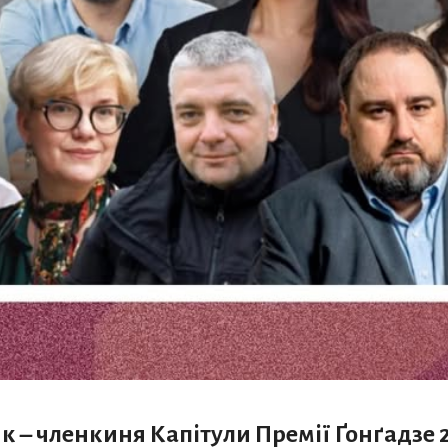
– членкиня Капітули Премії Ґонґадзе 