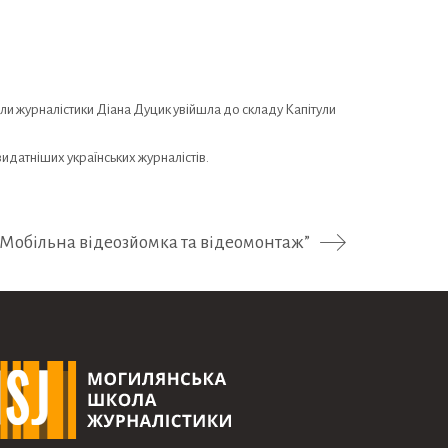
оли журналістики Діана Дуцик увійшла до складу Капітули
идатніших українських журналістів.
Мобільна відеозйомка та відеомонтаж”