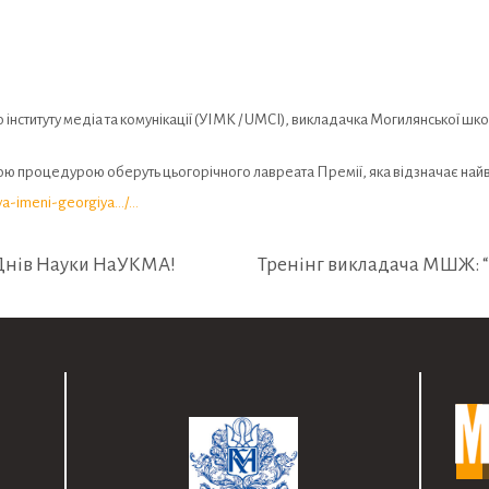
інституту медіа та комунікації (УІМК / UMCI), викладачка Могилянської шк
льною процедурою оберуть цьогорічного лавреата Премії, яка відзначає найв
ya-imeni-georgiya…/…
 Днів Науки НаУКМА!
Тренінг викладача МШЖ: “