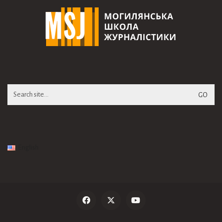
Search
for:
English