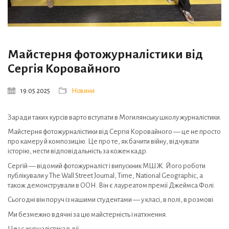
Майстерня фотожурналістики від
Сергія Коровайного
19.05.2025
Новини
Заради таких курсів варто вступати в Могилянську школу журналістики.
Майстерня фотожурналістики від Сергія Коровайного — це не просто
про камеру й композицію. Це про те, як бачити війну, відчувати
історію, нести відповідальність за кожен кадр.
Сергій — відомий фотожурналіст і випускник МШЖ. Його роботи
публікували у The Wall Street Journal, Time, National Geographic, а
також демонстрували в ООН. Він є лауреатом премії Джеймса Фолі.
Сьогодні він поруч із нашими студентами — у класі, в полі, в розмові.
Ми безмежно вдячні за цю майстерність і натхнення.
Це і є журналістика в дії.