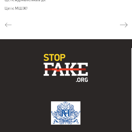
Це і є МШЖ!