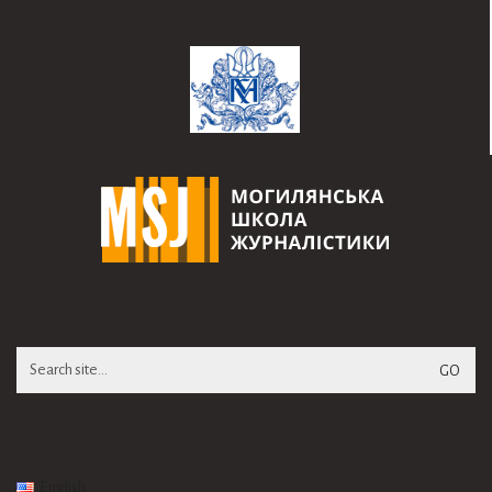
Search
for:
English