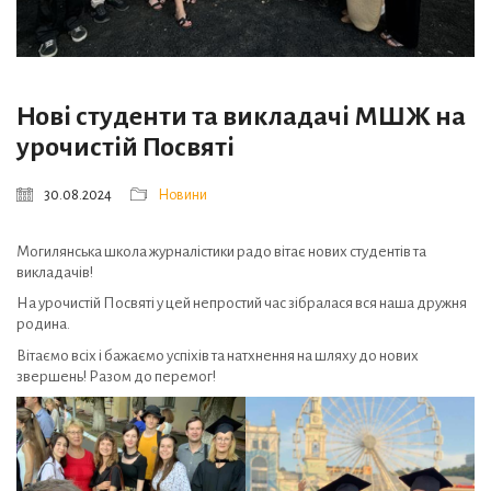
Нові студенти та викладачі МШЖ на
урочистій Посвяті
30.08.2024
Новини
Могилянська школа журналістики радо вітає нових студентів та
викладачів!
На урочистій Посвяті у цей непростий час зібралася вся наша дружня
родина.
Вітаємо всіх і бажаємо успіхів та натхнення на шляху до нових
звершень! Разом до перемог!