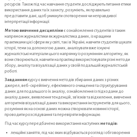
ресурсів. Також під час навчання студенти досліджують питання етики
використання даних та їх захисту, розуміють, як правильно
представити дані, щоб уникнути спотворення чи неправдивої
інтерпретації інформації.
Метою вивчення дисципліни
є ознайомлення студентів із таким
напрямом журналістики як журналістика даних, із кращими
практиками цієї сфери як у світі, так і в Україні; навчити студентів шукати
історії, теми за допомогою даних, аналізувати вже існуючі
журналістські матеріали цього напрямку із розумінням алгоритму, як
вони створюються; навчити на практиці використовувати різні методи
збору, аналізу та візуалізації даних у своїй подальшій журналістській
роботі.
Завданням
курсу є вивчення методів збирання даних з різних
джерел, веб-скрейпінгу, ефективного очищення та структурування
даних для подальшого їх аналізу, ознайомлення із підходами до
аналізу даних, виявлення тенденцій, зв’язків та відхилення, вивчення
алгоритмів візуалізації даних та використання інструментів для цього,
розуміння як на основі даних можна створювати новинні історії,
проводити розслідування та перевіряти інформацію.
Під час курсу передбачено використання наступних
методів:
лекційні заняття, під час яких відбувається розгляд і обговорення