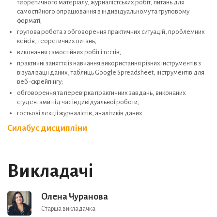
теоретичного матеріалу, журналістських робіт, питань для
самостійного опрацювання в індивідуальному та груповому
форматі;
групова робота з обговорення практичних ситуацій, проблемних
кейсів, теоретичних питань;
виконання самостійних робіт і тестів;
практичні заняття із навчання використання різних інструментів з
візуалізації даних, таблиць Google Spreadsheet, інструментів для
веб-скрейпінгу;
обговорення та перевірка практичних завдань, виконаних
студентами під час індивідуальної роботи;
гостьові лекції журналістів, аналітиків даних.
Силабус дисципліни
Викладачі
Олена Чуранова
Старша викладачка