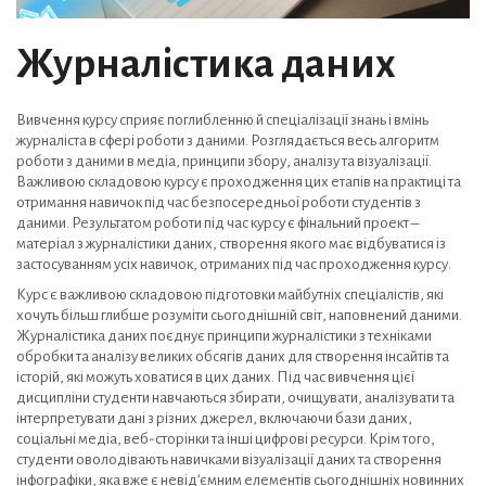
Журналістика даних
Вивчення курсу сприяє поглибленню й спеціалізації знань і вмінь
журналіста в сфері роботи з даними. Розглядається весь алгоритм
роботи з даними в медіа, принципи збору, аналізу та візуалізації.
Важливою складовою курсу є проходження цих етапів на практиці та
отримання навичок під час безпосередньої роботи студентів з
даними. Результатом роботи під час курсу є фінальний проект –
матеріал з журналістики даних, створення якого має відбуватися із
застосуванням усіх навичок, отриманих під час проходження курсу.
Курс є важливою складовою підготовки майбутніх спеціалістів, які
хочуть більш глибше розуміти сьогоднішній світ, наповнений даними.
Журналістика даних поєднує принципи журналістики з техніками
обробки та аналізу великих обсягів даних для створення інсайтів та
історій, які можуть ховатися в цих даних. Під час вивчення цієї
дисципліни студенти навчаються збирати, очищувати, аналізувати та
інтерпретувати дані з різних джерел, включаючи бази даних,
соціальні медіа, веб-сторінки та інші цифрові ресурси. Крім того,
студенти оволодівають навичками візуалізації даних та створення
інфографіки, яка вже є невід’ємним елементів сьогоднішніх новинних