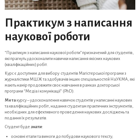
Практикум з написання
наукової роботи
“Практикум з написання наукової роботи” призначений для студентів,
які прагнуть удосконалити навички написання якісних наукових
(кваліфікаційних) робіт.
Курс є доступним для вибору студентів Магістерської програми з
журналістики МШЖ та здобувачів інших спеціальностей НаУКМА, які
мають намір продовжити своє навчання в рамках докторської
програми “Медіа і комунікації” (PhD).
Мета
курсу – удосконалення навичок студентів у написанні наукових
та кваліфікаційних робіт, надання студентам практичних інструментів,
необхідних для ефективного проведення наукових досліджень та
подання їх результатів.
Студент буде
знати
:
основні етапи та вимоги до побудови наукового тексту;