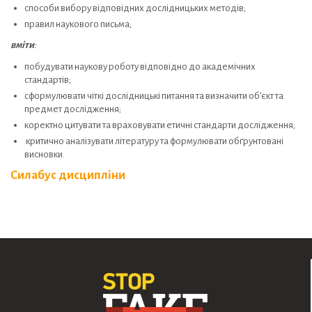
способи вибору відповідних дослідницьких методів;
правил наукового письма;
вміти
:
побудувати наукову роботу відповідно до академічних
стандартів;
сформулювати чіткі дослідницькі питання та визначити об’єкт та
предмет дослідження;
коректно цитувати та враховувати етичні стандарти дослідження;
критично аналізувати літературу та формулювати обґрунтовані
висновки.
Силабус дисципліни