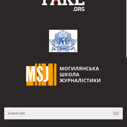
Search
for: