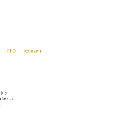
PhD
Контакти
ії у
r Sexual
…