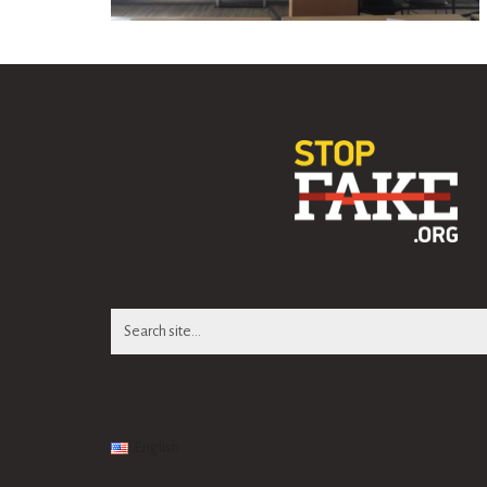
Search
for:
English