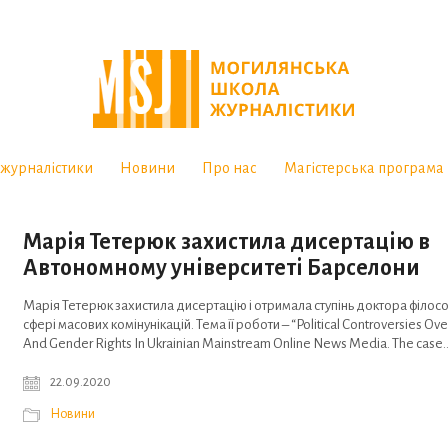
журналістики
Новини
Про нас
Магістерська програма
Марія Тетерюк захистила дисертацію в
Автономному університеті Барселони
Марія Тетерюк захистила дисертацію і отримала ступінь доктора філософ
сфері масових комінунікацій. Тема її роботи – “Political Controversies Ove
And Gender Rights In Ukrainian Mainstream Online News Media. The case
22.09.2020
Новини