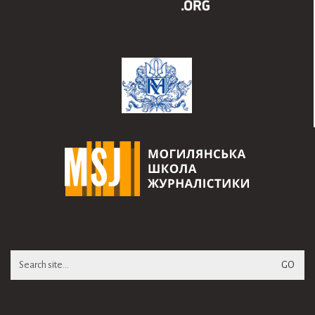
Search
for: