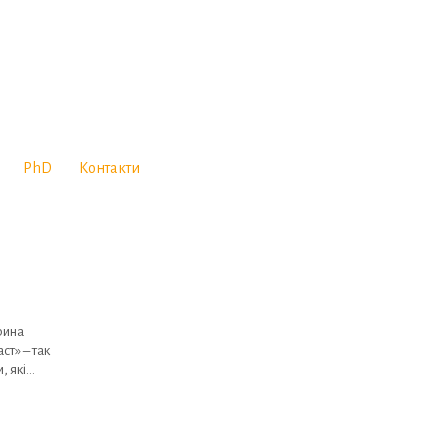
PhD
Контакти
рина
ст» – так
, які…