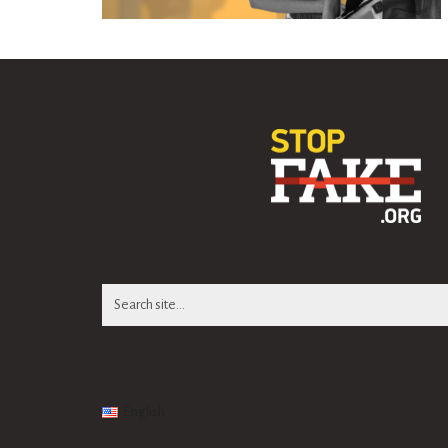
Search
for:
English