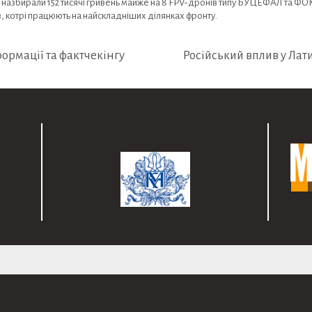
назбирали 152 тисячі гривень майже на 8 FPV-дронів типу БУЦЕФАЛ та ФОК
в, котрі працюють на найскладніших ділянках фронту.
ормації та фактчекінгу
Російський вплив у Ла