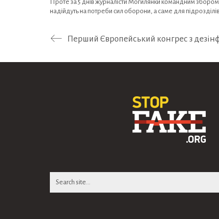
Проте за 5 днів журналісти Могилянки командним збором 
надійдуть на потреби сил оборони, а саме для підрозділі
Перший Європейський конгрес з дезінф
Search
for: