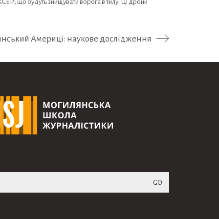
СЕР, що будуть знищувати ворога в тилу. Ці дрони
тинський Америці: наукове дослідження