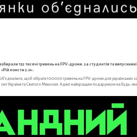
збирали 152 тисячі гривень на FPV-дрони. 24 студентів та випускни
 «Рій помсти 2.0».
об’єдналися, щоб зібрати 100000 гривень на FPV-дрони для українських зах
них сил України та Святого Миколая. Адже найкращим подарунком на будь-як