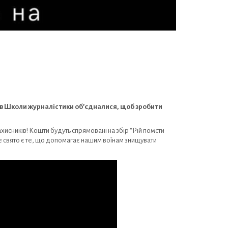
ків Школи журналістики обʼєдналися, щоб зробити
исників! Кошти будуть спрямовані на збір “Рій помсти
е свято є те, що допомагає нашим воїнам знищувати