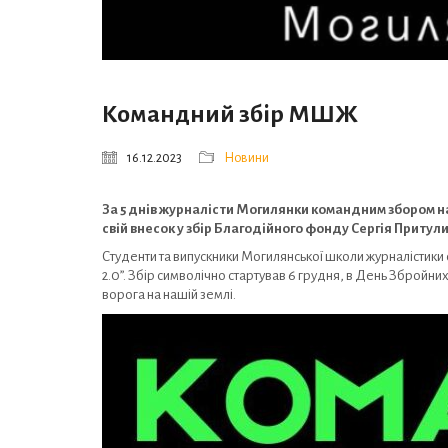
Командний збір МШЖ
16.12.2023
Новини
За 5 днів журналісти Могилянки командним збором на
свій внесок у збір Благодійного фонду Сергія Притули
Студенти та випускники Могилянської школи журналістики 
2.0”. Збір символічно стартував 6 грудня, в День Зброй
ворога на нашій землі.