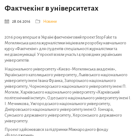
Фактчекінг в університетах
28.06.2016
Новини
2016 року вперше в Україні фактчекінговий проект StopFake та
Могилянська школа журналістики ініціювали розробку навчального
курсу «Фактчекінг» для студентів спеціальності журналістики та
медіакомунікації. У проєкті взяли участь 14 провідних українських
університетів:
Національного університету «Києво-Могилянська академія»,
Українського католицького університету, Львівського національного
університету імені Івана Франка, Запорізького національного
університету, Чорноморського національного університету імені П.
Могили, Харківського національного університету «Харківський
політехнічний інститут», Одеського національного університету імені І.
І. Мечникова, Ужгородського національного університету,
Дніпровського національного університету імені О. Гончара,
Сумського державного університету, Херсонського державного
університету.
Проект здійснювався за підтримки Міжнародного фонду
«Відродження».