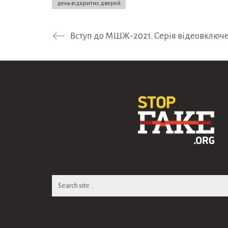
день відкритих дверей
Search
for: