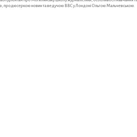
кою, продюсеркою новин та ведучою BBC у Лондоні Ольгою Мальчевською.