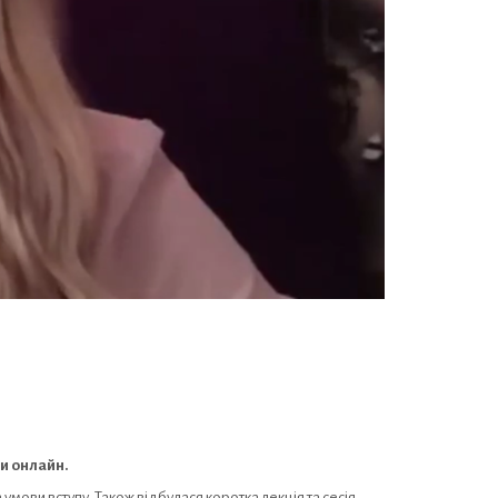
и онлайн.
умови вступу. Також відбулася коротка лекція та сесія