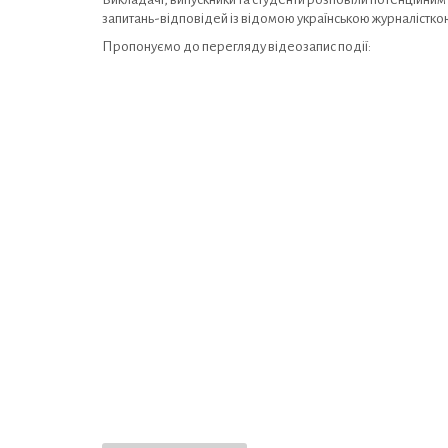
запитань-відповідей із відомою українською журналіст
Пропонуємо до перегляду відеозапис події: