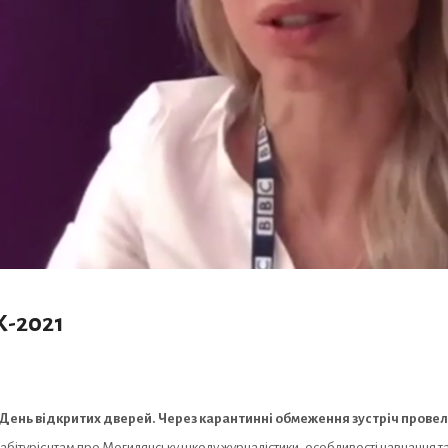
-2021
 День відкритих дверей. Через карантинні обмеження зустріч провел
абітурієнтам про Могилянську школу журналістики, особливості навчання та 