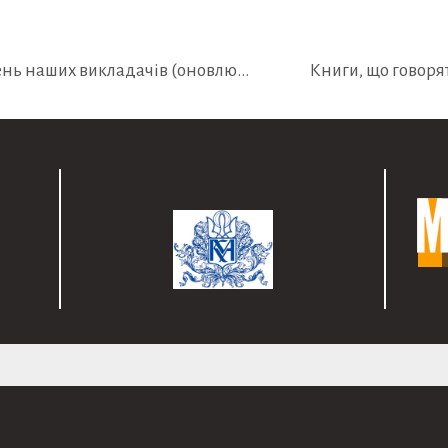
Вступ до МШЖ-2021. Серія відеовключень наших викладачів (оновлюється)