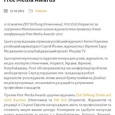
17.10.2017
Новини
9-10 жовтня ZEIT Stiftung (Німеччина), Fritt Ord (Норвегія) за
підтримки Могилянської школи журналістики провели у Києві
конференцію Free Media Awards-2017.
Цього року відзнаки отримали російський журналіст Антон Наумлюк,
російський карикатурист Сергій Йолкін, журналістка з Вірменії Заруї
Меджлумян та азербайджанський проект Meydan TV.
Цьогорічні переможці та лауреати попередніх років, журналісти, та
медіа-експерти з Німеччини, Норвегії, України, Вірменії,
Азербайджану, Росії обговорювали під час конференції проблеми
свободи преси. Серед порушених тем: складнощі в роботі
журналістів-розслідувачів, вплив анексії Криму та війни на Донбасі
медіасередовище, незалежність редакцій та дотримання
професійних стандартів.
Премію Free Media Awards щорічно вручають
Zeit-Stiftung Ebelin und
Gerd Bucerius
(Німеччина) та
Fritt Ord
(Норвегія). Журналістів та
редакції зі Східної Європи нагороджують якість та професіоналізм та
готовність кинути виклик цензурі. Номінувати на здобуття нагороди
можна журналістів та медіа з з Азербайджану, Білорусі, Вірменії,