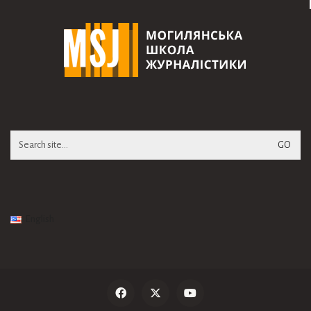
Search
for:
English