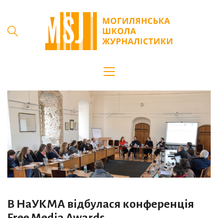
В НаУКМА відбулася конференція
Free Media Awards