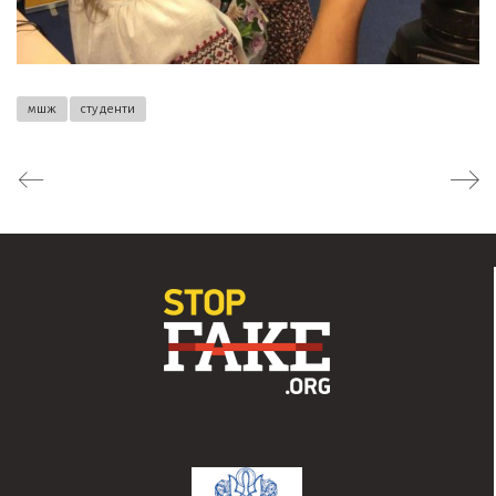
мшж
студенти