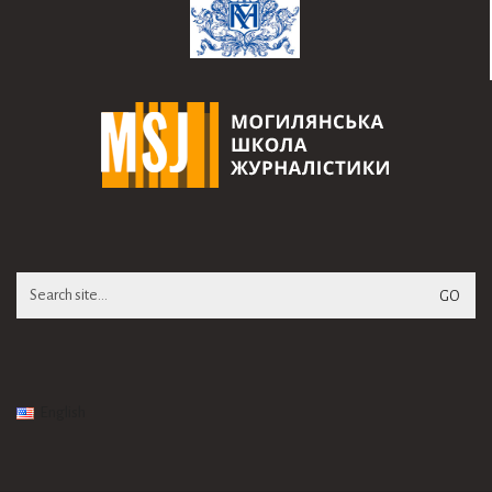
Search
for:
English