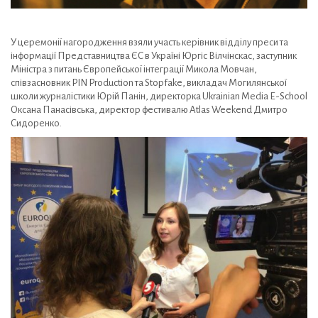
У церемонії нагородження взяли участь керівник відділу преси та
інформації Представництва ЄС в Україні Юргіс Вілчінскас, заступник
Міністра з питань Європейської інтеграції Микола Мовчан,
співзасновник PIN Production та Stopfake, викладач Могилянської
школи журналістики Юрій Панін, директорка Ukrainian Media E-School
Оксана Панасівська, директор фестивалю Atlas Weekend Дмитро
Сидоренко.