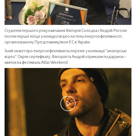
Студенти першого року навчання Вікторія Солодка і Андрій Рогозін
посіли перше місце у конкурсі відео на тему енергоефективності,
організованому Представництвом ЄС в Україні.
Їхній сюжет про енергоефективність переміг у номінації “аматорські
відео”. Окрім сертифікату, Вікторія та Андрій отримали подарунок –
квиток на фестиваль Atlas Weekend.
Play
Video