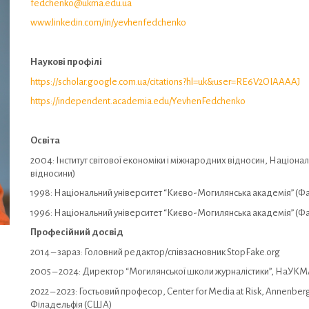
fedchenko@ukma.edu.ua
www.linkedin.com/in/yevhenfedchenko
Наукові профілі
https://scholar.google.com.ua/citations?hl=uk&user=RE6V2OIAAAAJ
https://independent.academia.edu/YevhenFedchenko
Освіта
2004: Інститут світової економіки і міжнародних відносин, Націона
відносини)
1998: Національний університет “Києво-Могилянська академія” (Факул
1996: Національний університет “Києво-Могилянська академія” (Факул
Професійний досвід
2014 – зараз: Головний редактор/співзасновник StopFake.org
2005 – 2024: Директор “Могилянської школи журналістики”, НаУК
2022 – 2023: Гостьовий професор, Center for Media at Risk, Annenberg
Філадельфія (США)