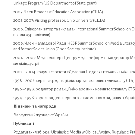
Linkage Program (US Department of State grant)
2007: Член Broadcast Education Association (США)
2005, 2007: Visiting professor, Ohio University (США)
2006: Співорганізатор та викладач International Summer School on D
школа журналістики)
2006: Член Наглядової Ради HESP Summer School on Media Literacy for
and former Soviet Union (Open Society Institute).
2004 – 2005: Медіаексперт Центру медіареформ та модератор Мед
медіаіндустрії
2002 – 2004: колумніст газети «Деловая Неделя» (тематика міжнар
1998 – 2002: керівник редакції міжнародних новин телеканалу СТБ, а
1996 – 1998: редактор редакції міжнародних новин телеканалу СТБ
1994 – 1996: кореспондент першого англомовного видання в Украї
Відзнаки та нагороди
Заслужений журналіст України
Публікації
Редагування збірки: ‘Ukrainskie Media w Obliczu Wojny: Rugulacje Pra