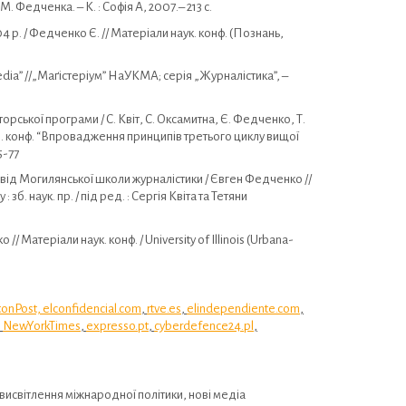
 Федченка. – К. : Софія А, 2007.– 213 c.
 р. / Федченко Є. // Матеріали наук. конф. (Познань,
 media” //„Маґістеріум” НаУКМА; серія „Журналістика”, –
рської програми / С. Квіт, С. Оксамитна, Є. Федченко, Т.
жн. конф. “Впровадження принципів третього циклу вищої
5-77
свід Могилянської школи журналістики / Євген Федченко //
б. наук. пр. / під ред. : Сергія Квіта та Тетяни
 Матеріали наук. конф. / University of Illinois (Urbana-
tonPost,
elconfidencial.com
,
rtve.es
,
elindependiente.com
,
,
NewYorkTimes
,
expresso.pt
,
cyberdefence24.pl
,
 висвітлення міжнародної політики, нові медіа