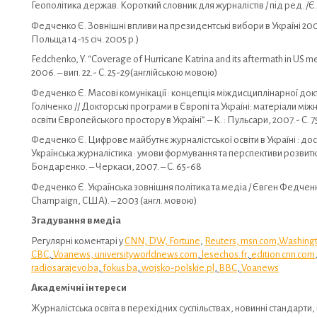
Геополітика держав. Короткий словник для журналістів / під ред. /Є.М.
Федченко Є. Зовнішні впливи на президентські вибори в Україні 2004
Польща 14-15 січ. 2005 р.)
Fedchenko, Y. “Coverage of Hurricane Katrina and its aftermath in US
2006. – вип. 22.- C. 25-29(англійською мовою)
Федченко Є. Масові комунікації : концепція міждисциплінарної докто
Голіченко // Докторські програми в Європі та Україні: матеріали мі
освіти Європейського простору в Україні”. – К. : Пульсари, 2007.- С. 7
Федченко Є. Цифрове майбутнє журналістської освіти в Україні : до
Українська журналістика : умови формування та перспективи розвитку : з
Бондаренко. – Черкаси, 2007. – С. 65-68
Федченко Є. Українська зовнішня політика та медіа / Євген Федченко //
Champaign, США). – 2003 (англ. мовою)
Згадування в медіа
Регулярні коментарі у
CNN, DW, Fortune
,
Reuters,
msn.com,W
ashing
CBC
,
Voanews,
universityworldnews.com
,
lesechos.fr
,
edition.cnn.com
radiosarajevo.ba
,
fokus.ba
,
wojsko-polskie.pl
,
BBC
,
Voanews
Академічні інтереси
Журналістська освіта в перехідних суспільствах, новинні стандарти,