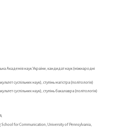
льна Академія наук України, кандидат наук (міжнародні
ьтет суспільних наук), ступінь магістра (політологія)
ьтет суспільних наук), ступінь бакалавра (політологія)
МА
 School for Communication, University of Pennsylvania,