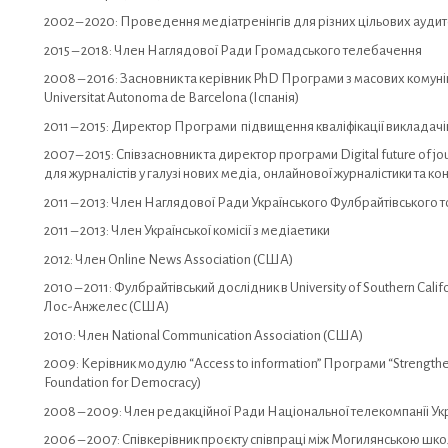
2002 – 2020: Проведення медіатренінгів для різних цільових аудито
2015 – 2018: Член Наглядової Ради Громадського телебачення
2008 – 2016: Засновник та керівник PhD Програми з масових комун
Universitat Autonoma de Barcelona (Іспанія)
2011 – 2015: Директор Програми підвищення кваліфікації викладачів 
2007 – 2015: Співзасновник та директор програми Digital future of j
для журналістів у галузі нових медіа, онлайнової журналістики та ко
2011 – 2013: Член Наглядової Ради Українського Фулбрайтівського 
2011 – 2013: Член Української комісії з медіаетики
2012: Член Online News Association (США)
2010 – 2011: Фулбрайтівський дослідник в University of Southern Calif
Лос-Анжелес (США)
2010: Член National Communication Association (США)
2009: Керівник модулю “Access to information” Програми “Strengthe
Foundation for Democracy)
2008 – 2009: Член редакційної Ради Національної телекомпанїі Ук
2006 – 2007: Співкерівник проєкту співпраці між Могилянською школ