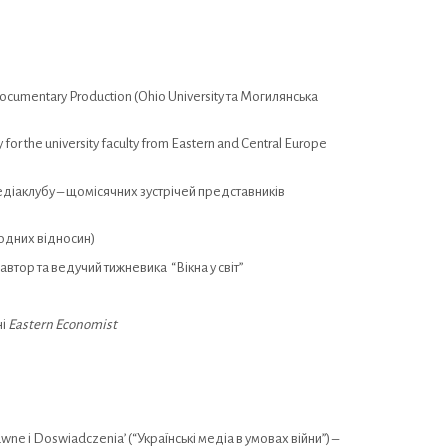
ocumentary Production (Ohio University та Могилянська
 the university faculty from Eastern and Central Europe
іаклубу – щомісячних зустрічей представників
одних відносин)
втор та ведучий тижневика “Вікна у світ”
ні
Eastern Economist
wne i Doswiadczenia’ (“Українські медіа в умовах війни”) –