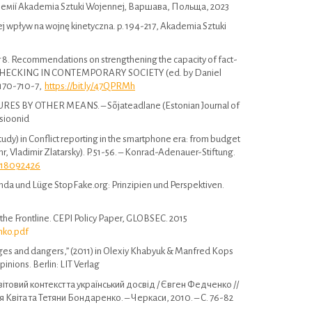
демії Akademia Sztuki Wojennej, Варшава, Польща, 2023
ej wpływ na wojnę kinetyczna. p. 194-217, Akademia Sztuki
8. Recommendations on strengthening the capacity of fact-
-CHECKING IN CONTEMPORARY SOCIETY (ed. by Daniel
1170-710-7,
https://bit.ly/47QPRMh
 BY OTHER MEANS. – Sõjateadlane (Estonian Journal of
tsioonid
udy) in Conflict reporting in the smartphone era: from budget
hr, Vladimir Zlatarsky). P. 51-56. – Konrad-Adenauer-Stiftung.
1118092426
da und Lüge StopFake.org: Prinzipien und Perspektiven.
he Frontline. CEPI Policy Paper, GLOBSEC. 2015
nko.pdf
nges and dangers,” (2011) in Olexiy Khabyuk & Manfred Kops
inions. Berlin: LIT Verlag
товий контекст та український досвід / Євген Федченко //
гія Квіта та Тетяни Бондаренко. – Черкаси, 2010. – С. 76-82