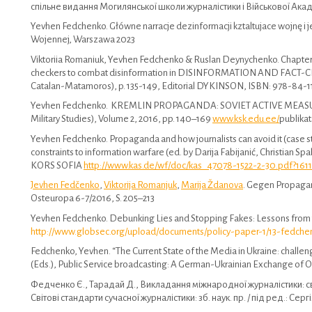
спільне видання Могилянської школи журналістики і Військової Ака
Yevhen Fedchenko. Główne narracje dezinformacji kztaltujace wojnę i j
Wojennej, Warszawa 2023
Viktoriia Romaniuk, Yevhen Fedchenko & Ruslan Deynychenko. Chapter 
checkers to combat disinformation in DISINFORMATION AND FACT
Catalan-Matamoros), p. 135-149, Editorial DYKINSON, ISBN: 978-84-
Yevhen Fedchenko. KREMLIN PROPAGANDA: SOVIET ACTIVE MEASURES
Military Studies), Volume 2, 2016, pp. 140–169
www.ksk.edu.ee/
publika
Yevhen Fedchenko. Propaganda and how journalists can avoid it (case st
constraints to information warfare (ed. by Darija Fabijanić, Christian Spa
KORS SOFIA
http://www.kas.de/wf/doc/kas_47078-1522-2-30.pdf?16
Jevhen Fedčenko
,
Viktorija Romanjuk
,
Marija Ždanova
. Gegen Propagan
Osteuropa 6-7/2016, S. 205–213
Yevhen Fedchenko. Debunking Lies and Stopping Fakes: Lessons from t
http://www.globsec.org/upload/documents/policy-paper-1/13-fedche
Fedchenko, Yevhen. “The Current State of the Media in Ukraine: challe
(Eds.), Public Service broadcasting: A German-Ukrainian Exchange of Op
Федченко Є., Тарадай Д., Викладання міжнародної журналістики: сві
Світові стандарти сучасної журналістики: зб. наук. пр. / під ред.: Сер