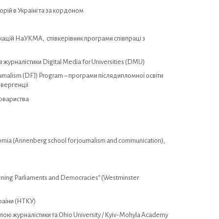
рій в Україні та за кордоном
ікацій НаУКМА, співкерівник програми співпраці з
журналістики Digital Media for Universities (DMU)
ournalism (DFJ) Program – програми післядипломної освіти
нвергенції
товариства
ornia (Annenberg school for journalism and communication),
ning Parliaments and Democracies” (Westminster
раїни (НТКУ)
ою журналістики та Ohio University / Kyiv-Mohyla Academy