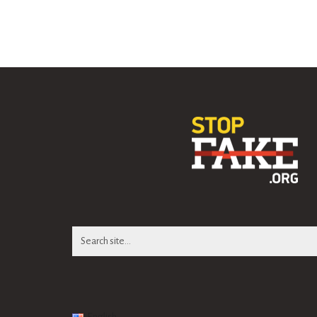
Search
for:
English